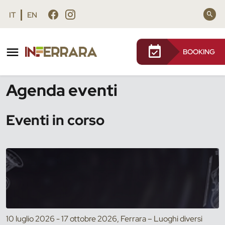
Vai al contenuto principale
Vai al footer
IT
EN
BOOKING
/
Eventi
Agenda eventi
Eventi in corso
10 luglio 2026 - 17 ottobre 2026, Ferrara – Luoghi diversi