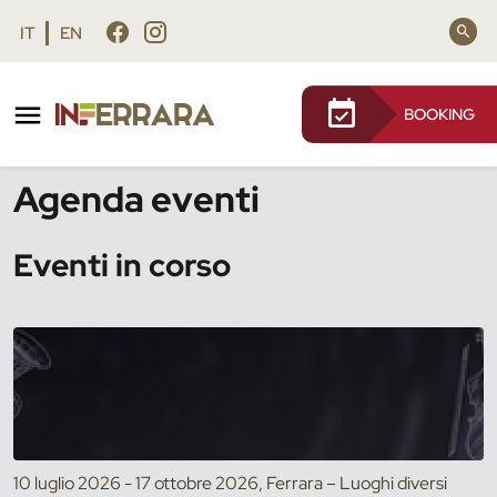
Vai al contenuto principale
Vai al footer
IT
EN
BOOKING
/
Eventi
Agenda eventi
Eventi in corso
10 luglio 2026 - 17 ottobre 2026, Ferrara – Luoghi diversi