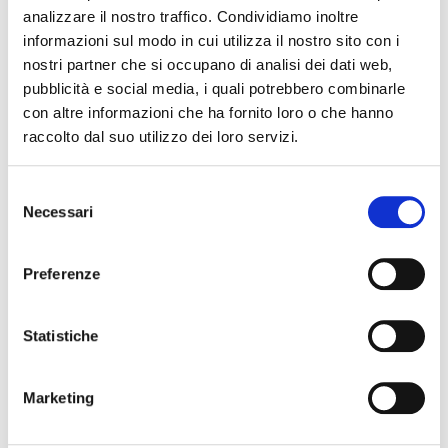
analizzare il nostro traffico. Condividiamo inoltre
informazioni sul modo in cui utilizza il nostro sito con i
07 maggio 2027, Teatro Nuovo Ferrara
nostri partner che si occupano di analisi dei dati web,
Come rialzarsi e tornare a sorridere – Spettacolo e
cultura – Teatro Nuovo
pubblicità e social media, i quali potrebbero combinarle
con altre informazioni che ha fornito loro o che hanno
raccolto dal suo utilizzo dei loro servizi.
Selezione
Necessari
del
consenso
Preferenze
Statistiche
08 maggio 2027, Teatro Nuovo Ferrara
Alice nel Paese delle Meraviglie. Musical – Musical &
Family Show – Teatro Nuovo
Marketing