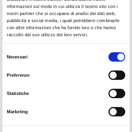
informazioni sul modo in cui utilizza il nostro sito con i
nostri partner che si occupano di analisi dei dati web,
pubblicità e social media, i quali potrebbero combinarle
19 novembre 2026, Teatro Comunale Claudio Abbado
Stagione Concertistica – Budapest Festival
con altre informazioni che ha fornito loro o che hanno
Orchestra – Teatro Comunale
raccolto dal suo utilizzo dei loro servizi.
Selezione
Necessari
del
consenso
Preferenze
Statistiche
21 novembre 2026 - 22 novembre 2026, Teatro Nuovo
Predatori di Pianura – Teatro Nuovo
Marketing