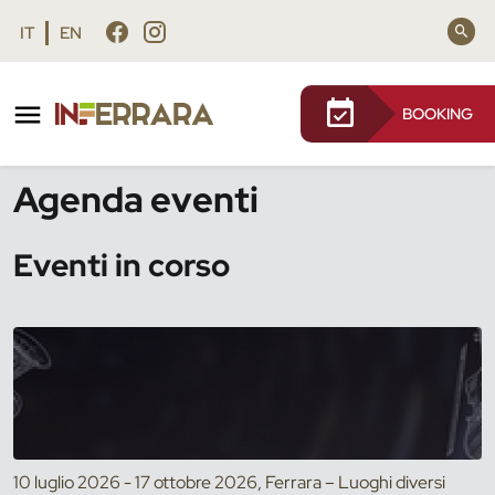
Vai al contenuto principale
Vai al footer
IT
EN
BOOKING
/
Eventi
Agenda eventi
Eventi in corso
10 luglio 2026 - 17 ottobre 2026, Ferrara – Luoghi diversi