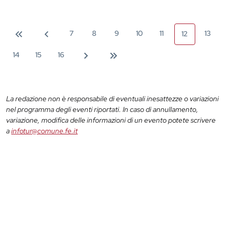
7
8
9
10
11
13
12
14
15
16
La redazione non è responsabile di eventuali inesattezze o variazioni
nel programma degli eventi riportati. In caso di annullamento,
variazione, modifica delle informazioni di un evento potete scrivere
a
infotur@comune.fe.it