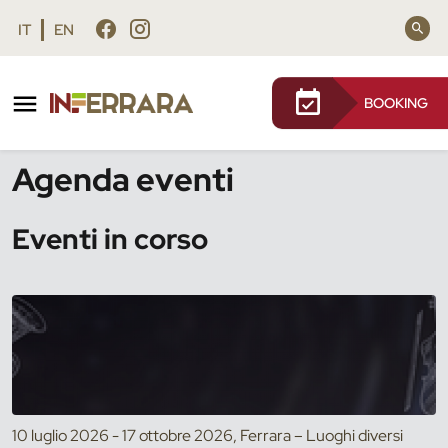
Vai al contenuto principale
Vai al footer
IT
EN
BOOKING
/
Eventi
Agenda eventi
Eventi in corso
10 luglio 2026 - 17 ottobre 2026, Ferrara – Luoghi diversi