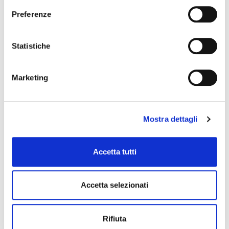
Preferenze
Data e ora di inizio
Statistiche
Data e ora di fine
Marketing
Mostra dettagli
Accetta tutti
28 maggio 2027, Palazzo Schifanoia
Accetta selezionati
Stagione Concertistica – Odhecaton – Palazzo
Schifanoia
Rifiuta