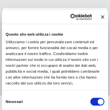
Questo sito web utilizza i cookie
Utilizziamo i cookie per personalizzare contenuti ed
08 agosto 2026, Biblioteca Comunale Bassani di Ferrara
Summer Book Club
annunci, per fornire funzionalità dei social media e per
analizzare il nostro traffico. Condividiamo inoltre
informazioni sul modo in cui utilizza il nostro sito con i
nostri partner che si occupano di analisi dei dati web,
pubblicità e social media, i quali potrebbero combinarle
1
2
con altre informazioni che ha fornito loro o che hanno
raccolto dal suo utilizzo dei loro servizi.
Selezione
Necessari
del
Eventi in arrivo
consenso