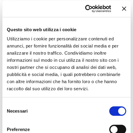
Questo sito web utilizza i cookie
Utilizziamo i cookie per personalizzare contenuti ed
annunci, per fornire funzionalità dei social media e per
analizzare il nostro traffico. Condividiamo inoltre
informazioni sul modo in cui utilizza il nostro sito con i
08 maggio 2027, Teatro Nuovo Ferrara
nostri partner che si occupano di analisi dei dati web,
Alice nel Paese delle Meraviglie. Musical – Musical &
Family Show – Teatro Nuovo
pubblicità e social media, i quali potrebbero combinarle
con altre informazioni che ha fornito loro o che hanno
raccolto dal suo utilizzo dei loro servizi.
Selezione
Necessari
del
consenso
Preferenze