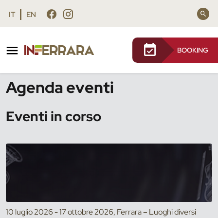
Vai al contenuto principale
Vai al footer
IT
EN
BOOKING
/
Eventi
Agenda eventi
Eventi in corso
10 luglio 2026 - 17 ottobre 2026, Ferrara – Luoghi diversi