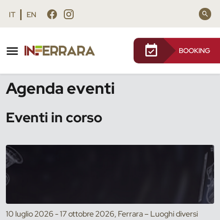
Vai al contenuto principale
Vai al footer
IT
EN
BOOKING
/
Eventi
Agenda eventi
Eventi in corso
10 luglio 2026 - 17 ottobre 2026, Ferrara – Luoghi diversi