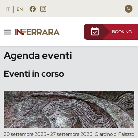
Vai al contenuto principale
Vai al footer
IT
EN
BOOKING
/
Eventi
Agenda eventi
Eventi in corso
20 settembre 2025 - 27 settembre 2026, Giardino di Palazzo