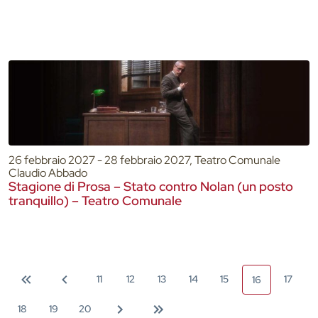
26 febbraio 2027 - 28 febbraio 2027, Teatro Comunale
Claudio Abbado
Stagione di Prosa – Stato contro Nolan (un posto
tranquillo) – Teatro Comunale
11
12
13
14
15
17
16
18
19
20