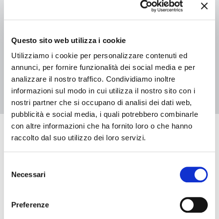
04 luglio 2026 - 29 agosto 2026, Biblioteca Casa Niccolini
L’Albero delle storie 2026 – Biblioteca Casa Niccolini
Questo sito web utilizza i cookie
Utilizziamo i cookie per personalizzare contenuti ed
annunci, per fornire funzionalità dei social media e per
2
1
analizzare il nostro traffico. Condividiamo inoltre
informazioni sul modo in cui utilizza il nostro sito con i
nostri partner che si occupano di analisi dei dati web,
pubblicità e social media, i quali potrebbero combinarle
con altre informazioni che ha fornito loro o che hanno
Eventi in arrivo
raccolto dal suo utilizzo dei loro servizi.
Selezione
Necessari
del
Data e ora di inizio
consenso
Preferenze
Data e ora di fine