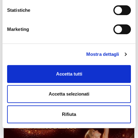
Statistiche
Marketing
Mostra dettagli
05 febbraio 2027 - 07 febbraio 2027, Teatro Comunale
Claudio Abbado
Stagione di Prosa – Riccardo III – Teatro Comunale
Accetta tutti
Accetta selezionati
Rifiuta