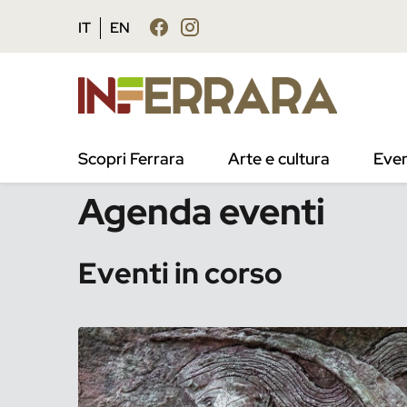
Vai al contenuto principale
Vai al footer
IT
EN
/
Eventi
Scopri Ferrara
Arte e cultura
Even
Agenda eventi
Eventi in corso