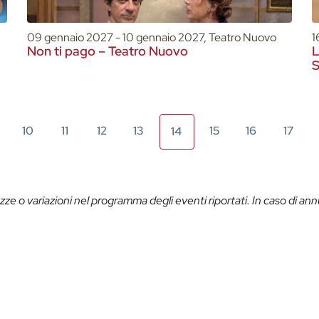
09 gennaio 2027 - 10 gennaio 2027, Teatro Nuovo
1
Non ti pago – Teatro Nuovo
L
S
10
11
12
13
15
16
17
14
ze o variazioni nel programma degli eventi riportati. In caso di ann