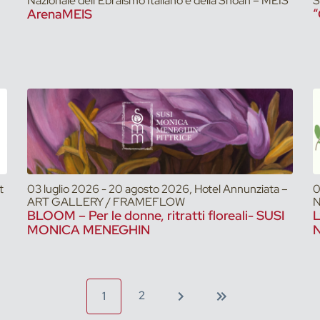
Nazionale dell’Ebraismo Italiano e della Shoah – MEIS
S
ArenaMEIS
“
t
03 luglio 2026 - 20 agosto 2026, Hotel Annunziata –
0
ART GALLERY / FRAMEFLOW
N
BLOOM – Per le donne, ritratti floreali- SUSI
L
MONICA MENEGHIN
N
2
1