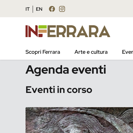
Vai al contenuto principale
Vai al footer
IT
EN
/
Eventi
Scopri Ferrara
Arte e cultura
Even
Agenda eventi
Eventi in corso