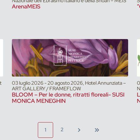
Nazionale dell’Ebraismo Italiano e della Shoah – MEIS
S
ArenaMEIS
“
t
03 luglio 2026 - 20 agosto 2026, Hotel Annunziata –
0
ART GALLERY / FRAMEFLOW
N
BLOOM – Per le donne, ritratti floreali- SUSI
L
MONICA MENEGHIN
N
2
1