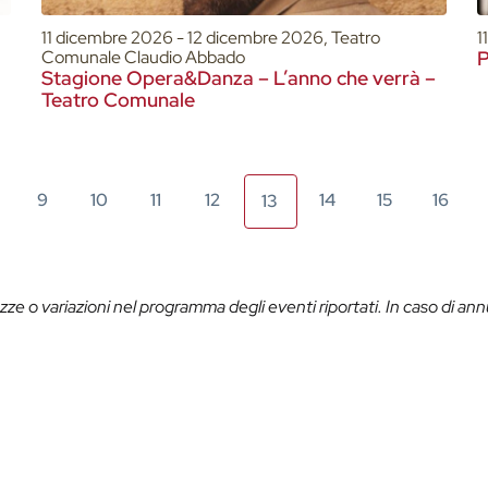
11 dicembre 2026 - 12 dicembre 2026, Teatro
1
Comunale Claudio Abbado
P
Stagione Opera&Danza – L’anno che verrà –
Teatro Comunale
9
10
11
12
14
15
16
13
ze o variazioni nel programma degli eventi riportati. In caso di ann