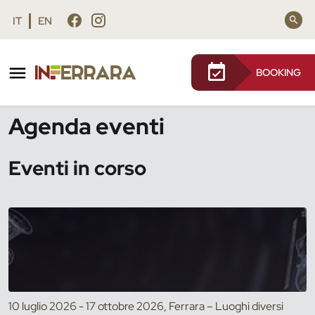
Vai al contenuto principale
Vai al footer
IT
EN
BOOKING
/
Eventi
Agenda eventi
Eventi in corso
10 luglio 2026 - 17 ottobre 2026, Ferrara – Luoghi diversi