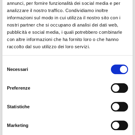
annunci, per fornire funzionalità dei social media e per
analizzare il nostro traffico. Condividiamo inoltre
07 ottobre 2026
informazioni sul modo in cui utilizza il nostro sito con i
Stagione concertistica 2026/2027 – Teatro
nostri partner che si occupano di analisi dei dati web,
Comunale di Ferrara
pubblicità e social media, i quali potrebbero combinarle
con altre informazioni che ha fornito loro o che hanno
raccolto dal suo utilizzo dei loro servizi.
Selezione
Necessari
del
consenso
Preferenze
07 ottobre 2026, Teatro Comunale Claudio Abbado
Statistiche
Stagione Concertistica – Opus13 Quartet – Teatro
Comunale
Marketing