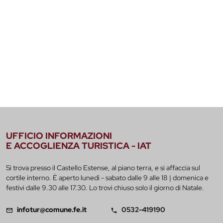
UFFICIO INFORMAZIONI
E ACCOGLIENZA TURISTICA - IAT
Si trova presso il Castello Estense, al piano terra, e si affaccia sul
cortile interno. È aperto lunedì - sabato dalle 9 alle 18 | domenica e
festivi dalle 9.30 alle 17.30. Lo trovi chiuso solo il giorno di Natale.
infotur@comune.fe.it
0532-419190