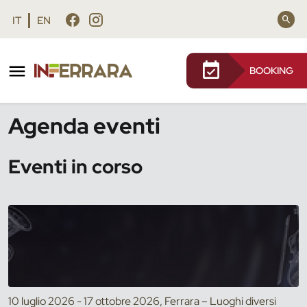
Vai al contenuto principale
Vai al footer
IT
EN
BOOKING
/
Eventi
Agenda eventi
Eventi in corso
10 luglio 2026 - 17 ottobre 2026, Ferrara – Luoghi diversi