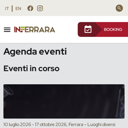
Vai al contenuto principale
Vai al footer
IT
EN
BOOKING
/
Eventi
Agenda eventi
Eventi in corso
10 luglio 2026 - 17 ottobre 2026, Ferrara – Luoghi diversi