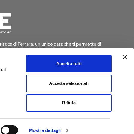
istica di Ferrara, un unico pass che ti permette di
 risparmiando tempo e denaro. E se pernotti a Ferrara
 dall’imposta di soggiorno
Accetta tutti
ial
D
Accetta selezionati
e
Rifiuta
Mostra dettagli