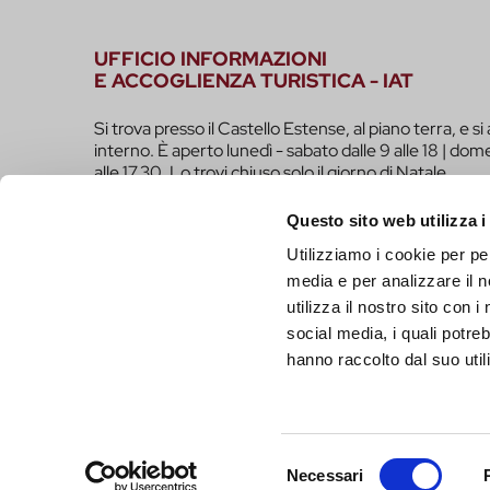
UFFICIO INFORMAZIONI
E ACCOGLIENZA TURISTICA - IAT
Si trova presso il Castello Estense, al piano terra, e si 
interno. È aperto lunedì - sabato dalle 9 alle 18 | dome
alle 17.30. Lo trovi chiuso solo il giorno di Natale.
infotur@comune.fe.it
0532-419190
Questo sito web utilizza i
Utilizziamo i cookie per pe
SEI UN OPERATORE TURISTICO E VUOI ESSER
media e per analizzare il n
FARE PARTE DEL PROGETTO INFERRARA?
utilizza il nostro sito con 
CLICCA QUI!
social media, i quali potre
hanno raccolto dal suo utili
Selezione
Necessari
del