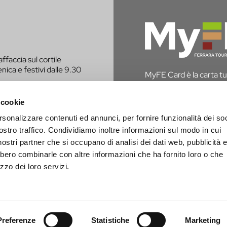
affaccia sul cortile
nica e festivi dalle 9.30
MyFE Card è la carta tur
vivere a pieno la città,
hai diritto all’esenzione
 cookie
rsonalizzare contenuti ed annunci, per fornire funzionalità dei soc
SCOPRI MYFE CAR
E CONTATTATO PER
ostro traffico. Condividiamo inoltre informazioni sul modo in cui
i nostri partner che si occupano di analisi dei dati web, pubblicità 
bbero combinarle con altre informazioni che ha fornito loro o che
zzo dei loro servizi.
Preferenze
Statistiche
Marketing