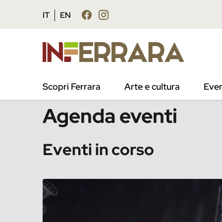
Vai al contenuto principale
Vai al footer
IT
EN
/
Eventi
Scopri Ferrara
Arte e cultura
Even
Agenda eventi
Eventi in corso