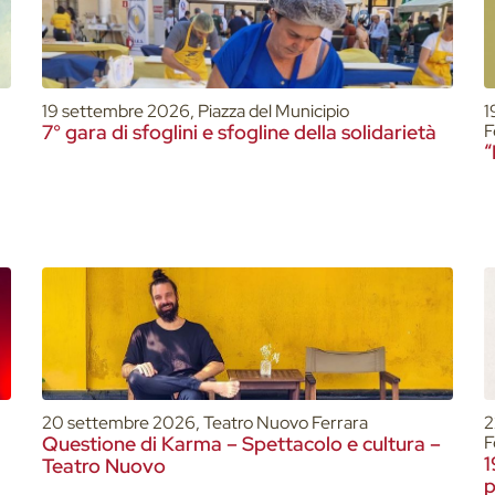
19 settembre 2026, Piazza del Municipio
1
7° gara di sfoglini e sfogline della solidarietà
F
“
20 settembre 2026, Teatro Nuovo Ferrara
2
Questione di Karma – Spettacolo e cultura –
F
1
Teatro Nuovo
p