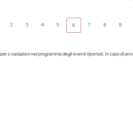
2
3
4
5
7
8
9
6
ze o variazioni nel programma degli eventi riportati. In caso di ann