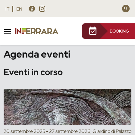
Vai al contenuto principale
Vai al footer
IT
EN
BOOKING
/
Eventi
Agenda eventi
Eventi in corso
20 settembre 2025 - 27 settembre 2026, Giardino di Palazzo