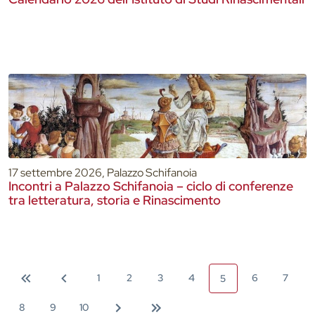
17 settembre 2026, Palazzo Schifanoia
Incontri a Palazzo Schifanoia – ciclo di conferenze
tra letteratura, storia e Rinascimento
1
2
3
4
6
7
5
8
9
10