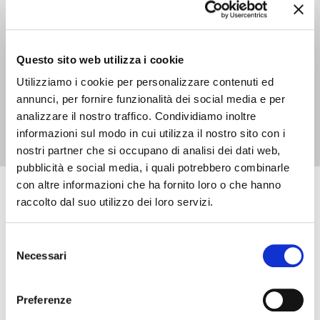
04 luglio 2026 - 29 agosto 2026, Biblioteca Casa Niccolini
L’Albero delle storie 2026 – Biblioteca Casa Niccolini
Questo sito web utilizza i cookie
Utilizziamo i cookie per personalizzare contenuti ed
annunci, per fornire funzionalità dei social media e per
2
1
analizzare il nostro traffico. Condividiamo inoltre
informazioni sul modo in cui utilizza il nostro sito con i
nostri partner che si occupano di analisi dei dati web,
pubblicità e social media, i quali potrebbero combinarle
con altre informazioni che ha fornito loro o che hanno
Eventi in arrivo
raccolto dal suo utilizzo dei loro servizi.
Selezione
Necessari
del
Data e ora di inizio
consenso
Data e ora di fine
Preferenze