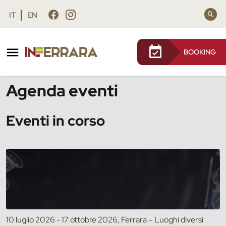
Vai al contenuto principale
Vai al footer
IT
EN
BOOKING
/
Eventi
Agenda eventi
Eventi in corso
10 luglio 2026 - 17 ottobre 2026, Ferrara – Luoghi diversi