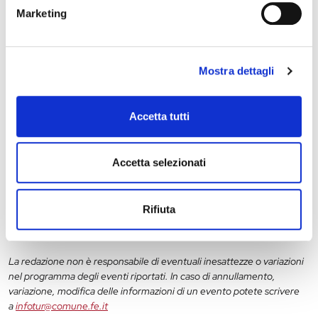
Marketing
28 maggio 2027, Palazzo Schifanoia
Mostra dettagli
Stagione Concertistica – Odhecaton – Palazzo
Schifanoia
Accetta tutti
Accetta selezionati
11
12
13
14
15
16
17
18
19
20
Rifiuta
La redazione non è responsabile di eventuali inesattezze o variazioni
nel programma degli eventi riportati. In caso di annullamento,
variazione, modifica delle informazioni di un evento potete scrivere
a
infotur@comune.fe.it