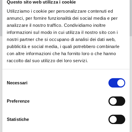
Questo sito web utilizza i cookie
1
2
Utilizziamo i cookie per personalizzare contenuti ed
annunci, per fornire funzionalità dei social media e per
analizzare il nostro traffico. Condividiamo inoltre
informazioni sul modo in cui utilizza il nostro sito con i
nostri partner che si occupano di analisi dei dati web,
pubblicità e social media, i quali potrebbero combinarle
Eventi in arrivo
con altre informazioni che ha fornito loro o che hanno
raccolto dal suo utilizzo dei loro servizi.
Selezione
Data e ora di inizio
Necessari
del
consenso
Data e ora di fine
Preferenze
Statistiche