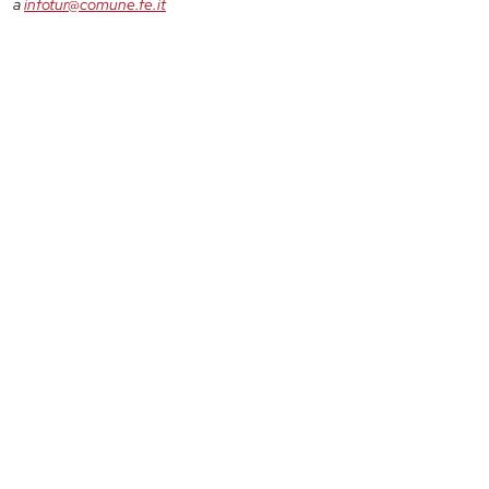
a
infotur@comune.fe.it