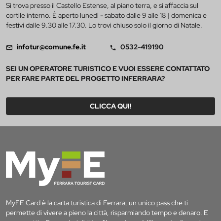
Si trova presso il Castello Estense, al piano terra, e si affaccia sul
cortile interno. È aperto lunedì - sabato dalle 9 alle 18 | domenica e
festivi dalle 9.30 alle 17.30. Lo trovi chiuso solo il giorno di Natale.
infotur@comune.fe.it
0532-419190
SEI UN OPERATORE TURISTICO E VUOI ESSERE CONTATTATO
PER FARE PARTE DEL PROGETTO INFERRARA?
CLICCA QUI!
MyFE Card è la carta turistica di Ferrara, un unico pass che ti
permette di vivere a pieno la città, risparmiando tempo e denaro. E