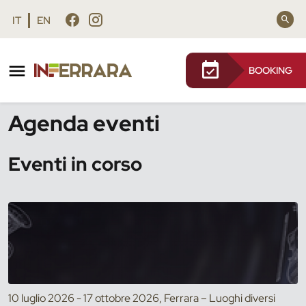
Vai al contenuto principale
Vai al footer
IT
EN
BOOKING
/
Eventi
Agenda eventi
Eventi in corso
10 luglio 2026 - 17 ottobre 2026, Ferrara – Luoghi diversi