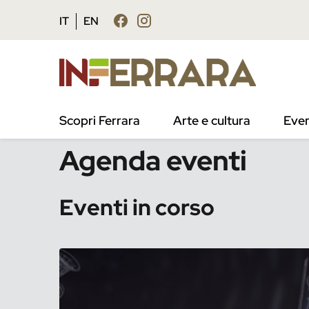
Vai al contenuto principale
Vai al footer
IT
EN
/
Eventi
Scopri Ferrara
Arte e cultura
Even
Agenda eventi
Eventi in corso