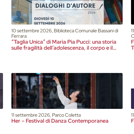
10 settembre 2026, Biblioteca Comunale Bassani di
1
Ferrara
C
“Taglia Unica” di Maria Pia Pucci: una storia
F
sulle fragilità dell’adolescenza, il corpo e il
T
peso dello sguardo degli altri
11 settembre 2026, Parco Coletta
1
Her – Festival di Danza Contemporanea
F