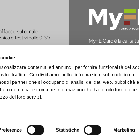
affaccia sul cortile
nica e festivi dalle 9.30
MyFE Card è la carta tur
vivere a pieno la città,
hai diritto all’esenzione
 cookie
rsonalizzare contenuti ed annunci, per fornire funzionalità dei soc
SCOPRI MYFE CAR
E CONTATTATO PER
ostro traffico. Condividiamo inoltre informazioni sul modo in cui
i nostri partner che si occupano di analisi dei dati web, pubblicità 
bbero combinarle con altre informazioni che ha fornito loro o che
zzo dei loro servizi.
Preferenze
Statistiche
Marketing