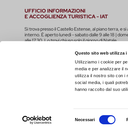
UFFICIO INFORMAZIONI
E ACCOGLIENZA TURISTICA - IAT
Si trova presso il Castello Estense, al piano terra, e si 
interno. È aperto lunedì - sabato dalle 9 alle 18 | dome
alle 17.30. Lo trovi chiuso solo il giorno di Natale.
infotur@comune.fe.it
0532-419190
Questo sito web utilizza i
Utilizziamo i cookie per pe
SEI UN OPERATORE TURISTICO E VUOI ESSER
media e per analizzare il n
FARE PARTE DEL PROGETTO INFERRARA?
utilizza il nostro sito con 
CLICCA QUI!
social media, i quali potre
hanno raccolto dal suo utili
Selezione
Necessari
del