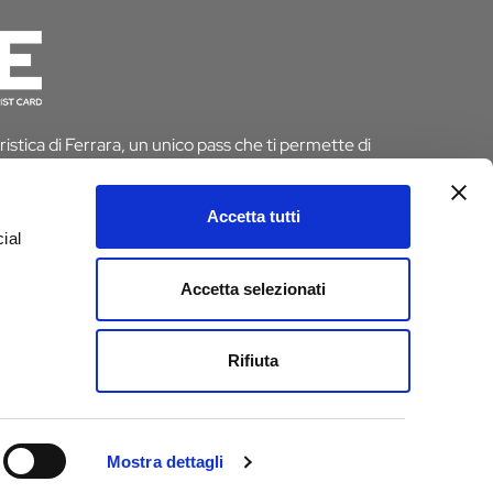
istica di Ferrara, un unico pass che ti permette di
 risparmiando tempo e denaro. E se pernotti a Ferrara
 dall’imposta di soggiorno
Accetta tutti
ial
D
Accetta selezionati
e
Rifiuta
Mostra dettagli