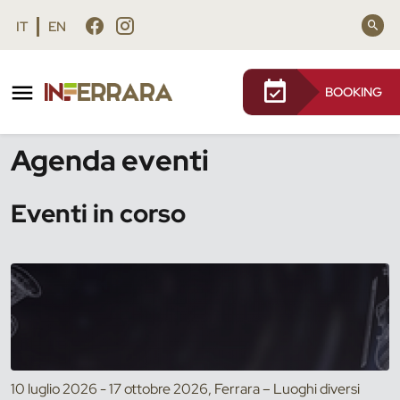
Vai al contenuto principale
Vai al footer
IT
EN
BOOKING
/
Eventi
Agenda eventi
Eventi in corso
10 luglio 2026 - 17 ottobre 2026, Ferrara – Luoghi diversi