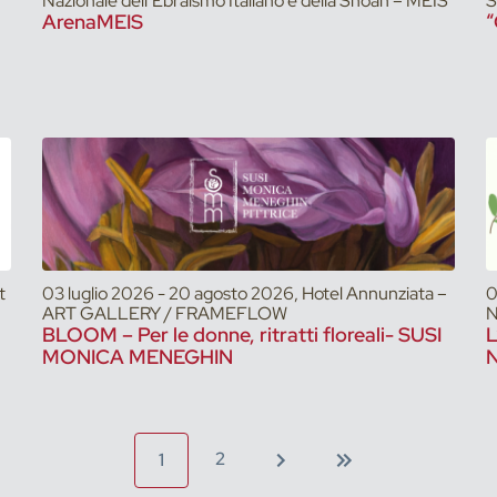
Nazionale dell’Ebraismo Italiano e della Shoah – MEIS
S
ArenaMEIS
“
t
03 luglio 2026 - 20 agosto 2026, Hotel Annunziata –
0
ART GALLERY / FRAMEFLOW
N
BLOOM – Per le donne, ritratti floreali- SUSI
L
MONICA MENEGHIN
N
2
1