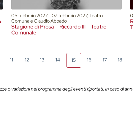
05 febbraio 2027 - 07 febbraio 2027, Teatro
0
o
Comunale Claudio Abbado
R
Stagione di Prosa – Riccardo III – Teatro
T
Comunale
11
12
13
14
16
17
18
15
ze o variazioni nel programma degli eventi riportati. In caso di ann