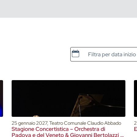
Data e ora di inizio
25 gennaio 2027, Teatro Comunale Claudio Abbado
2
Stagione Concertistica – Orchestra di
E
Padova e del Veneto & Giovanni Bertolazzi –