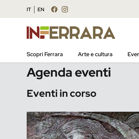
Vai al contenuto principale
Vai al footer
IT
EN
/
Eventi
Scopri Ferrara
Arte e cultura
Even
Agenda eventi
Eventi in corso