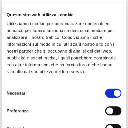
13 novembre 2026 - 15 novembre 2026, Teatro Comunale
Claudio Abbado
Stagione di Prosa – Marco Polo e Le Città Invisibili –
Questo sito web utilizza i cookie
Teatro Comunale
Utilizziamo i cookie per personalizzare contenuti ed
annunci, per fornire funzionalità dei social media e per
analizzare il nostro traffico. Condividiamo inoltre
informazioni sul modo in cui utilizza il nostro sito con i
nostri partner che si occupano di analisi dei dati web,
pubblicità e social media, i quali potrebbero combinarle
con altre informazioni che ha fornito loro o che hanno
raccolto dal suo utilizzo dei loro servizi.
Selezione
13 novembre 2026, Teatro Nuovo Ferrara
Necessari
del
Il mondo delle emozioni – Spettacolo e cultura –
consenso
Teatro Nuovo
Preferenze