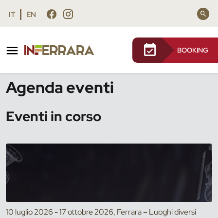
Vai al contenuto principale
Vai al footer
IT
EN
BOOKING
/
Eventi
Agenda eventi
Eventi in corso
10 luglio 2026 - 17 ottobre 2026, Ferrara – Luoghi diversi