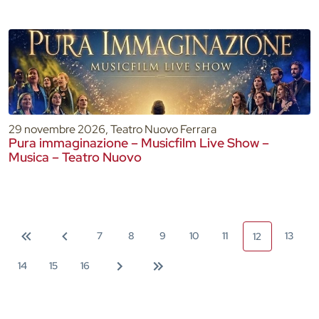
29 novembre 2026, Teatro Nuovo Ferrara
Pura immaginazione – Musicfilm Live Show –
Musica – Teatro Nuovo
7
8
9
10
11
13
12
14
15
16