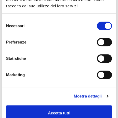
raccolto dal suo utilizzo dei loro servizi.
25 ottobre 2026, Teatro Comunale Claudio Abbado
Selezione
Dear son – Festival di Danza Contemporanea
Necessari
del
consenso
Preferenze
Statistiche
Marketing
29 ottobre 2026
Stagione concertistica 2026/2027 – Teatro
Mostra dettagli
Comunale di Ferrara
Accetta tutti