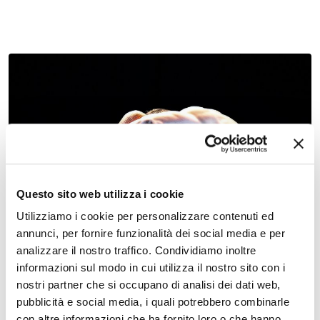
25 ottobre 2026 tutto il giorno, Teatro Comunale Claudio
Abbado
Festival di Danza Contemporanea 2026 di Teatro
Comunale Claudio Abbado
Questo sito web utilizza i cookie
Utilizziamo i cookie per personalizzare contenuti ed
annunci, per fornire funzionalità dei social media e per
analizzare il nostro traffico. Condividiamo inoltre
informazioni sul modo in cui utilizza il nostro sito con i
nostri partner che si occupano di analisi dei dati web,
pubblicità e social media, i quali potrebbero combinarle
con altre informazioni che ha fornito loro o che hanno