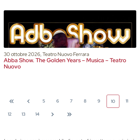
30 ottobre 2026, Teatro Nuovo Ferrara
Abba Show. The Golden Years – Musica – Teatro
Nuovo
5
6
7
8
9
11
10
12
13
14