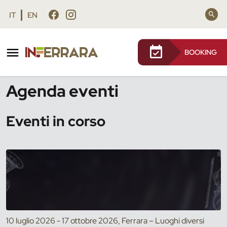
Vai al contenuto principale
Vai al footer
IT
EN
BOOKING
/
Eventi
Agenda eventi
Eventi in corso
10 luglio 2026 - 17 ottobre 2026, Ferrara – Luoghi diversi