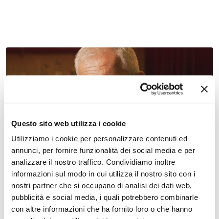
02 aprile 2027, Teatro Nuovo Ferrara
Questo sito web utilizza i cookie
Il mistero della stupidità – Spettacolo e cultura –
Teatro Nuovo
Utilizziamo i cookie per personalizzare contenuti ed
annunci, per fornire funzionalità dei social media e per
analizzare il nostro traffico. Condividiamo inoltre
informazioni sul modo in cui utilizza il nostro sito con i
nostri partner che si occupano di analisi dei dati web,
pubblicità e social media, i quali potrebbero combinarle
con altre informazioni che ha fornito loro o che hanno