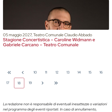
05 maggio 2027, Teatro Comunale Claudio Abbado
Stagione Concertistica – Caroline Widmann e
Gabriele Carcano – Teatro Comunale
10
11
12
13
14
15
16
17
19
18
La redazione non è responsabile di eventuali inesattezze o variazioni
nel programma degli eventi riportati. In caso di annullamento,