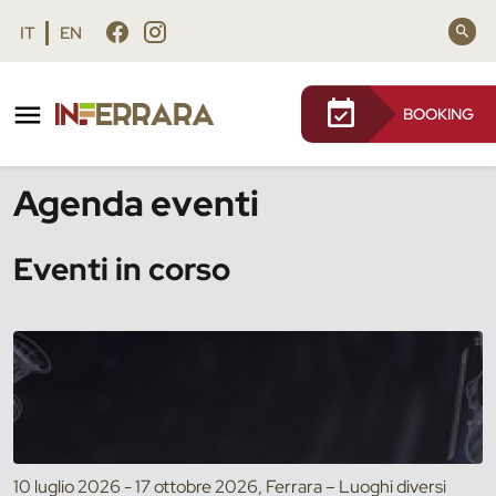
Vai al contenuto principale
Vai al footer
IT
EN
BOOKING
/
Eventi
Agenda eventi
Eventi in corso
10 luglio 2026 - 17 ottobre 2026, Ferrara – Luoghi diversi