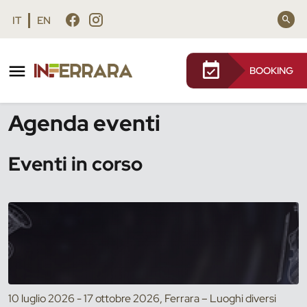
Vai al contenuto principale
Vai al footer
IT
EN
BOOKING
/
Eventi
Agenda eventi
Eventi in corso
10 luglio 2026 - 17 ottobre 2026, Ferrara – Luoghi diversi