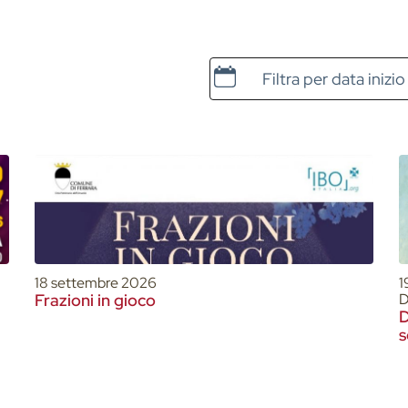
Data e ora di inizio
18 settembre 2026
1
Frazioni in gioco
D
D
s