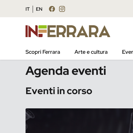
Vai al contenuto principale
Vai al footer
IT
EN
Scopri Ferrara
Arte e cultura
Even
/
Eventi
Agenda eventi
Eventi in corso