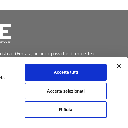
istica di Ferrara, un unico pass che ti permette di
 risparmiando tempo e denaro. E se pernotti a Ferrara
 dall’imposta di soggiorno
Accetta tutti
ial
D
Accetta selezionati
e
Rifiuta