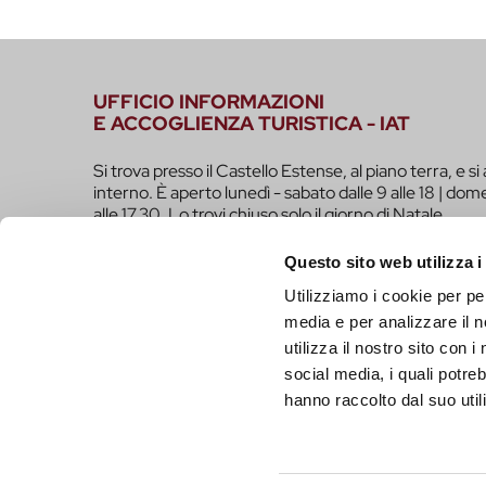
UFFICIO INFORMAZIONI
E ACCOGLIENZA TURISTICA - IAT
Si trova presso il Castello Estense, al piano terra, e si 
interno. È aperto lunedì - sabato dalle 9 alle 18 | dome
alle 17.30. Lo trovi chiuso solo il giorno di Natale.
infotur@comune.fe.it
0532-419190
Questo sito web utilizza i
Utilizziamo i cookie per pe
SEI UN OPERATORE TURISTICO E VUOI ESSER
media e per analizzare il n
FARE PARTE DEL PROGETTO INFERRARA?
utilizza il nostro sito con 
CLICCA QUI!
social media, i quali potre
hanno raccolto dal suo utili