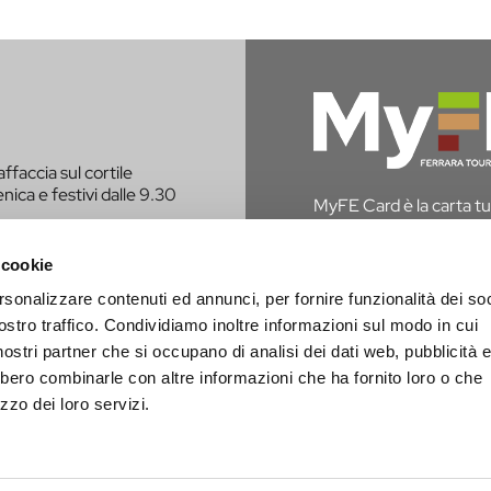
affaccia sul cortile
nica e festivi dalle 9.30
MyFE Card è la carta tur
vivere a pieno la città,
hai diritto all’esenzione
 cookie
rsonalizzare contenuti ed annunci, per fornire funzionalità dei soc
SCOPRI MYFE CAR
E CONTATTATO PER
ostro traffico. Condividiamo inoltre informazioni sul modo in cui
i nostri partner che si occupano di analisi dei dati web, pubblicità 
bbero combinarle con altre informazioni che ha fornito loro o che
zzo dei loro servizi.