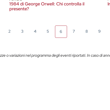
1984 di George Orwell: Chi controlla il
I
presente?
2
3
4
5
7
8
9
6
ze o variazioni nel programma degli eventi riportati. In caso di ann