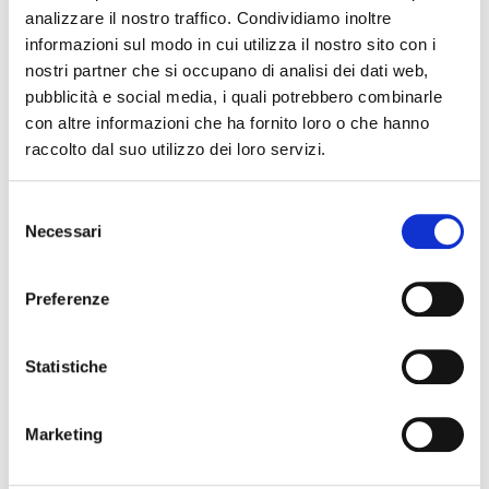
analizzare il nostro traffico. Condividiamo inoltre
informazioni sul modo in cui utilizza il nostro sito con i
07 maggio 2027, Teatro Nuovo Ferrara
nostri partner che si occupano di analisi dei dati web,
Come rialzarsi e tornare a sorridere – Spettacolo e
cultura – Teatro Nuovo
pubblicità e social media, i quali potrebbero combinarle
con altre informazioni che ha fornito loro o che hanno
raccolto dal suo utilizzo dei loro servizi.
Selezione
Necessari
del
consenso
Preferenze
Statistiche
08 maggio 2027, Teatro Nuovo Ferrara
Alice nel Paese delle Meraviglie. Musical – Musical &
Family Show – Teatro Nuovo
Marketing