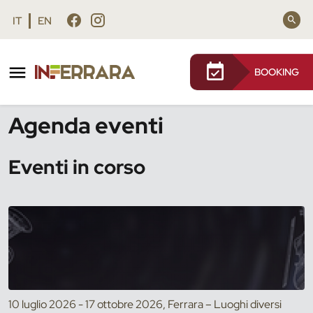
Vai al contenuto principale
Vai al footer
IT
EN
BOOKING
/
Eventi
Agenda eventi
Eventi in corso
10 luglio 2026 - 17 ottobre 2026, Ferrara – Luoghi diversi