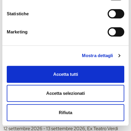
Statistiche
Marketing
12 settembre 2026 - 13 settembre 2026, Ridotto del Teatro
Comunale di Ferrara
That’s all – Festival di Danza Contemporanea
Mostra dettagli
Accetta tutti
Accetta selezionati
Rifiuta
12 settembre 2026 - 13 settembre 2026, Ex Teatro Verdi