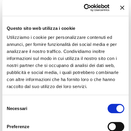
12 settembre 2026 - 13 settembre 2026, Darsena di Ferrara
Giardini Estensi 2026
Questo sito web utilizza i cookie
Utilizziamo i cookie per personalizzare contenuti ed
annunci, per fornire funzionalità dei social media e per
analizzare il nostro traffico. Condividiamo inoltre
informazioni sul modo in cui utilizza il nostro sito con i
nostri partner che si occupano di analisi dei dati web,
pubblicità e social media, i quali potrebbero combinarle
con altre informazioni che ha fornito loro o che hanno
raccolto dal suo utilizzo dei loro servizi.
12 settembre 2026, Biblioteca Comunale Bassani di Ferrara
“Il potere di Dante” di Richard Schaub e Bonney
Selezione
Gulino Schaub
Necessari
del
consenso
Preferenze