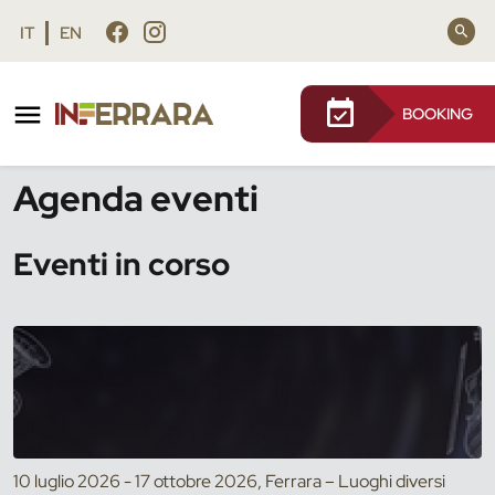
Vai al contenuto principale
Vai al footer
IT
EN
BOOKING
/
Eventi
Agenda eventi
Eventi in corso
10 luglio 2026 - 17 ottobre 2026, Ferrara – Luoghi diversi