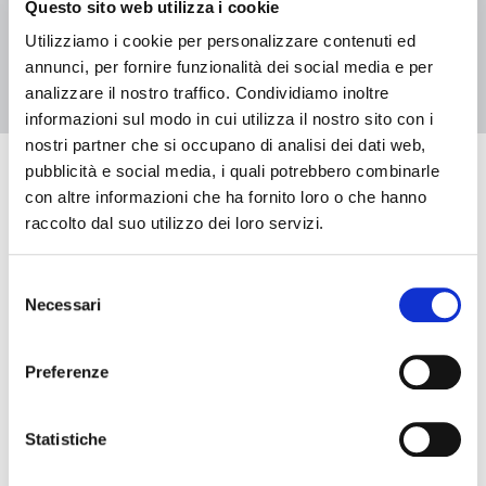
Questo sito web utilizza i cookie
1
2
Utilizziamo i cookie per personalizzare contenuti ed
annunci, per fornire funzionalità dei social media e per
analizzare il nostro traffico. Condividiamo inoltre
informazioni sul modo in cui utilizza il nostro sito con i
nostri partner che si occupano di analisi dei dati web,
pubblicità e social media, i quali potrebbero combinarle
Eventi in arrivo
con altre informazioni che ha fornito loro o che hanno
raccolto dal suo utilizzo dei loro servizi.
Selezione
Data e ora di inizio
Necessari
del
consenso
Data e ora di fine
Preferenze
Statistiche