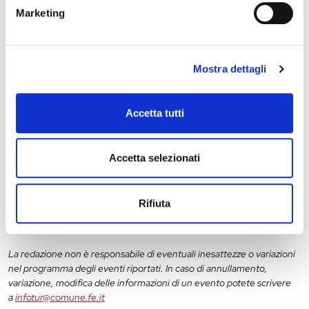
Marketing
28 maggio 2027, Palazzo Schifanoia
Mostra dettagli
Stagione Concertistica – Odhecaton – Palazzo
Schifanoia
Accetta tutti
Accetta selezionati
11
12
13
14
15
16
17
18
19
20
Rifiuta
La redazione non è responsabile di eventuali inesattezze o variazioni
nel programma degli eventi riportati. In caso di annullamento,
variazione, modifica delle informazioni di un evento potete scrivere
a
infotur@comune.fe.it