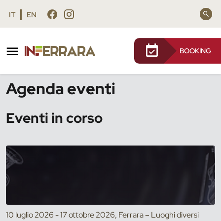
Vai al contenuto principale
Vai al footer
IT
EN
BOOKING
/
Eventi
Agenda eventi
Eventi in corso
10 luglio 2026 - 17 ottobre 2026, Ferrara – Luoghi diversi