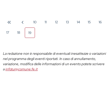
10
11
12
13
14
15
16
17
18
19
La redazione non è responsabile di eventuali inesattezze o variazioni
nel programma degli eventi riportati. In caso di annullamento,
variazione, modifica delle informazioni di un evento potete scrivere
a
infotur@comune.fe.it