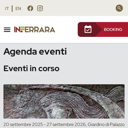
Vai al contenuto principale
Vai al footer
IT
EN
BOOKING
/
Eventi
Agenda eventi
Eventi in corso
20 settembre 2025 - 27 settembre 2026, Giardino di Palazzo