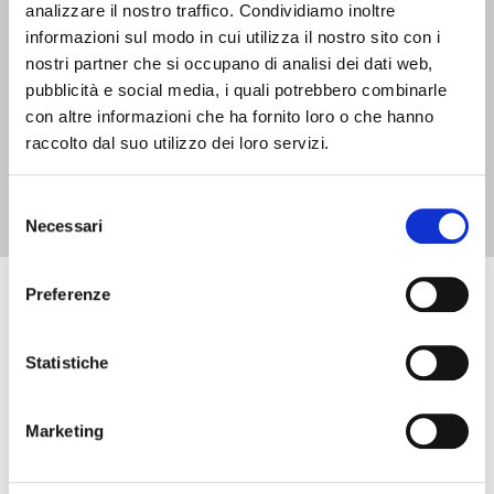
analizzare il nostro traffico. Condividiamo inoltre
04 luglio 2026 - 29 agosto 2026, Biblioteca Casa Niccolini
L’Albero delle storie 2026 – Biblioteca Casa Niccolini
informazioni sul modo in cui utilizza il nostro sito con i
nostri partner che si occupano di analisi dei dati web,
pubblicità e social media, i quali potrebbero combinarle
con altre informazioni che ha fornito loro o che hanno
raccolto dal suo utilizzo dei loro servizi.
2
1
Selezione
Necessari
del
consenso
Preferenze
Eventi in arrivo
Statistiche
Data e ora di inizio
Marketing
Data e ora di fine