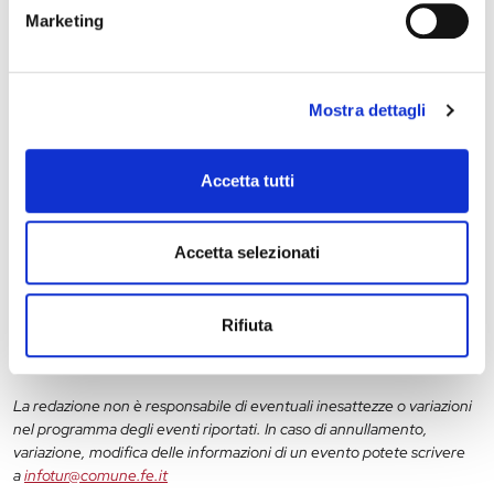
Marketing
28 maggio 2027, Palazzo Schifanoia
Mostra dettagli
Stagione Concertistica – Odhecaton – Palazzo
Schifanoia
Accetta tutti
Accetta selezionati
11
12
13
14
15
16
17
18
19
20
Rifiuta
La redazione non è responsabile di eventuali inesattezze o variazioni
nel programma degli eventi riportati. In caso di annullamento,
variazione, modifica delle informazioni di un evento potete scrivere
a
infotur@comune.fe.it