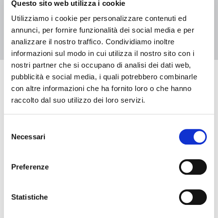
Questo sito web utilizza i cookie
1
2
Utilizziamo i cookie per personalizzare contenuti ed
annunci, per fornire funzionalità dei social media e per
analizzare il nostro traffico. Condividiamo inoltre
informazioni sul modo in cui utilizza il nostro sito con i
nostri partner che si occupano di analisi dei dati web,
pubblicità e social media, i quali potrebbero combinarle
Eventi in arrivo
con altre informazioni che ha fornito loro o che hanno
raccolto dal suo utilizzo dei loro servizi.
Selezione
Data e ora di inizio
Necessari
del
consenso
Data e ora di fine
Preferenze
Statistiche