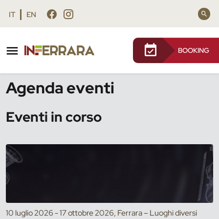
Vai al contenuto principale
Vai al footer
IT
EN
BOOKING
/
Eventi
Agenda eventi
Eventi in corso
10 luglio 2026 - 17 ottobre 2026, Ferrara – Luoghi diversi