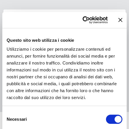
Questo sito web utilizza i cookie
Utilizziamo i cookie per personalizzare contenuti ed
08 agosto 2026, Biblioteca Comunale Bassani di Ferrara
Summer Book Club
annunci, per fornire funzionalità dei social media e per
analizzare il nostro traffico. Condividiamo inoltre
informazioni sul modo in cui utilizza il nostro sito con i
nostri partner che si occupano di analisi dei dati web,
pubblicità e social media, i quali potrebbero combinarle
1
2
con altre informazioni che ha fornito loro o che hanno
raccolto dal suo utilizzo dei loro servizi.
Selezione
Necessari
del
Eventi in arrivo
consenso