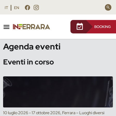
Vai al contenuto principale
Vai al footer
IT
EN
BOOKING
/
Eventi
Agenda eventi
Eventi in corso
10 luglio 2026 - 17 ottobre 2026, Ferrara – Luoghi diversi