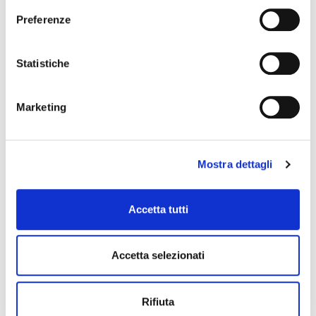
Preferenze
Data e ora di inizio
Statistiche
Data e ora di fine
Marketing
Mostra dettagli
Accetta tutti
28 maggio 2027, Palazzo Schifanoia
Accetta selezionati
Stagione Concertistica – Odhecaton – Palazzo
Schifanoia
Rifiuta