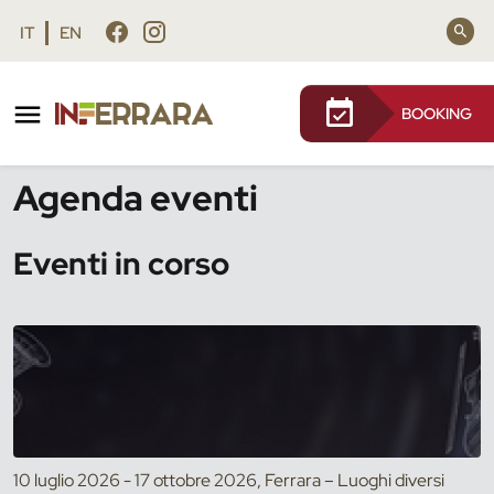
Vai al contenuto principale
Vai al footer
IT
EN
BOOKING
/
Eventi
Agenda eventi
Eventi in corso
10 luglio 2026 - 17 ottobre 2026, Ferrara – Luoghi diversi