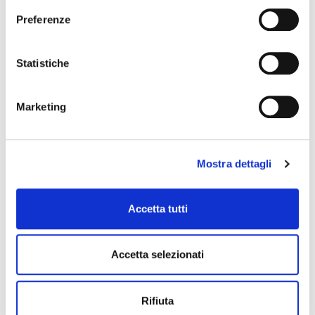
Preferenze
Data e ora di inizio
Statistiche
Data e ora di fine
Marketing
Mostra dettagli
Accetta tutti
28 maggio 2027, Palazzo Schifanoia
Accetta selezionati
Stagione Concertistica – Odhecaton – Palazzo
Schifanoia
Rifiuta