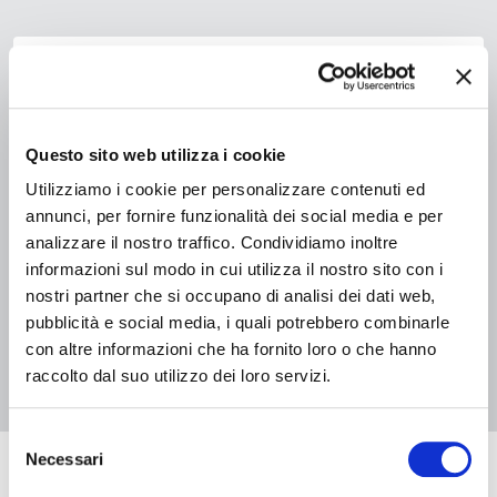
Questo sito web utilizza i cookie
Utilizziamo i cookie per personalizzare contenuti ed
08 agosto 2026, Biblioteca Comunale Bassani di Ferrara
Summer Book Club
annunci, per fornire funzionalità dei social media e per
analizzare il nostro traffico. Condividiamo inoltre
informazioni sul modo in cui utilizza il nostro sito con i
nostri partner che si occupano di analisi dei dati web,
pubblicità e social media, i quali potrebbero combinarle
1
2
con altre informazioni che ha fornito loro o che hanno
raccolto dal suo utilizzo dei loro servizi.
Selezione
Necessari
del
Eventi in arrivo
consenso