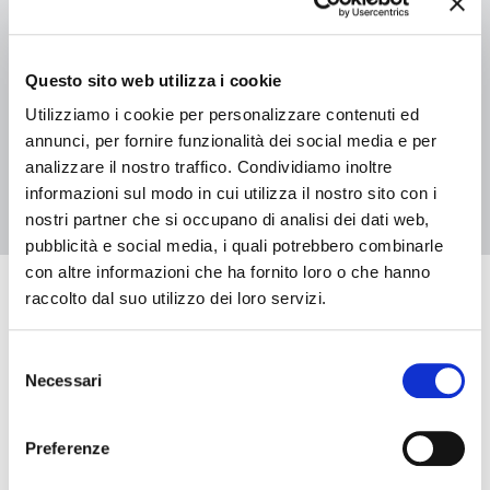
04 luglio 2026 - 29 agosto 2026, Biblioteca Casa Niccolini
L’Albero delle storie 2026 – Biblioteca Casa Niccolini
Questo sito web utilizza i cookie
Utilizziamo i cookie per personalizzare contenuti ed
annunci, per fornire funzionalità dei social media e per
2
1
analizzare il nostro traffico. Condividiamo inoltre
informazioni sul modo in cui utilizza il nostro sito con i
nostri partner che si occupano di analisi dei dati web,
pubblicità e social media, i quali potrebbero combinarle
con altre informazioni che ha fornito loro o che hanno
raccolto dal suo utilizzo dei loro servizi.
Eventi in arrivo
Selezione
Necessari
del
Data e ora di inizio
consenso
Preferenze
Data e ora di fine