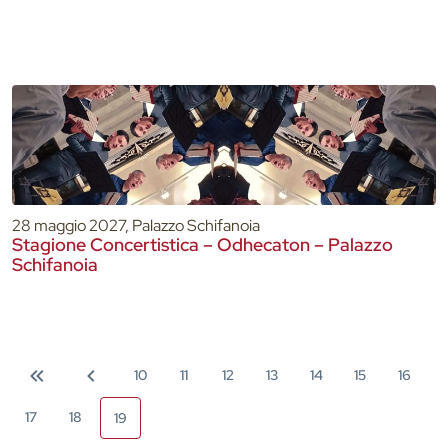
28 maggio 2027, Palazzo Schifanoia
Stagione Concertistica – Odhecaton – Palazzo
Schifanoia
10
11
12
13
14
15
16
17
18
19