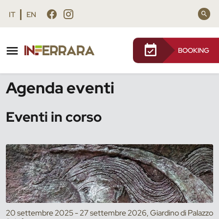
Vai al contenuto principale
Vai al footer
IT
EN
BOOKING
/
Eventi
Agenda eventi
Eventi in corso
20 settembre 2025 - 27 settembre 2026, Giardino di Palazzo