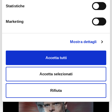
Statistiche
Marketing
Mostra dettagli
05 maggio 2027, Teatro Comunale Claudio Abbado
Stagione Concertistica – Caroline Widmann e
Accetta tutti
Gabriele Carcano – Teatro Comunale
Accetta selezionati
Rifiuta