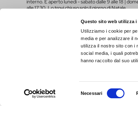
interno. È aperto lunedì - sabato dalle 9 alle 18 | dome
alle 17.30. Lo trovi chiuso solo il giorno di Natale.
infotur@comune.fe.it
0532-419190
Questo sito web utilizza i
Utilizziamo i cookie per pe
SEI UN OPERATORE TURISTICO E VUOI ESSER
media e per analizzare il n
FARE PARTE DEL PROGETTO INFERRARA?
utilizza il nostro sito con 
CLICCA QUI!
social media, i quali potre
hanno raccolto dal suo utili
Selezione
Necessari
del
consenso