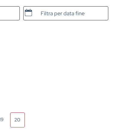
Data e ora di fine
19
20