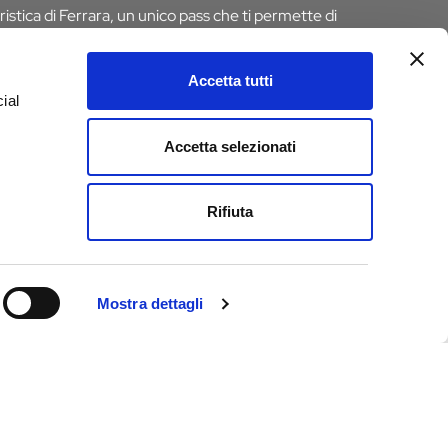
istica di Ferrara, un unico pass che ti permette di
 risparmiando tempo e denaro. E se pernotti a Ferrara
 dall’imposta di soggiorno
Accetta tutti
ial
D
Accetta selezionati
e
Rifiuta
Mostra dettagli