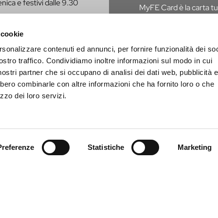
nica e festivi dalle 9.30
MyFE Card è la carta tur
vivere a pieno la città,
hai diritto all’esenzione
 cookie
rsonalizzare contenuti ed annunci, per fornire funzionalità dei soc
SCOPRI MYFE CAR
E CONTATTATO PER
ostro traffico. Condividiamo inoltre informazioni sul modo in cui
i nostri partner che si occupano di analisi dei dati web, pubblicità 
bbero combinarle con altre informazioni che ha fornito loro o che
zzo dei loro servizi.
Preferenze
Statistiche
Marketing