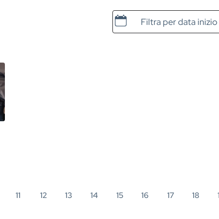
Data e ora di inizio
11
12
13
14
15
16
17
18