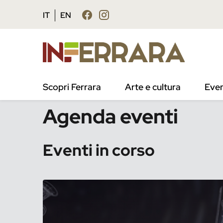
Vai al contenuto principale
Vai al footer
IT
EN
/
Eventi
Scopri Ferrara
Arte e cultura
Even
Agenda eventi
Eventi in corso