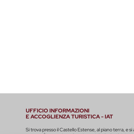
UFFICIO INFORMAZIONI
E ACCOGLIENZA TURISTICA - IAT
Si trova presso il Castello Estense, al piano terra, e si 