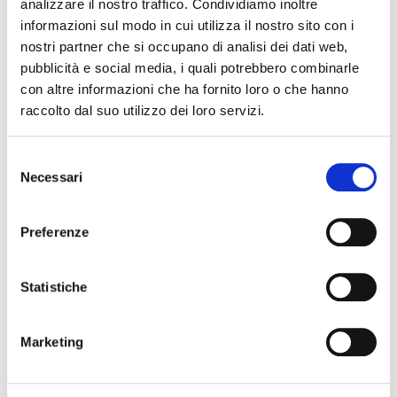
analizzare il nostro traffico. Condividiamo inoltre
informazioni sul modo in cui utilizza il nostro sito con i
08 settembre 2026 - 14 settembre 2026, Consorzio Factory
Grisù
nostri partner che si occupano di analisi dei dati web,
Festival Gad
pubblicità e social media, i quali potrebbero combinarle
con altre informazioni che ha fornito loro o che hanno
raccolto dal suo utilizzo dei loro servizi.
Selezione
Necessari
del
consenso
Preferenze
08 settembre 2026 - 15 settembre 2026, Biblioteca
Statistiche
Comunale Bassani di Ferrara
Scopri MLOL: la biblioteca digitale a portata di click!
Marketing