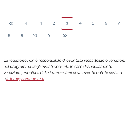
1
2
4
5
6
7
3
8
9
10
La redazione non è responsabile di eventuali inesattezze o variazioni
nel programma degli eventi riportati. In caso di annullamento,
variazione, modifica delle informazioni di un evento potete scrivere
a
infotur@comune.fe.it