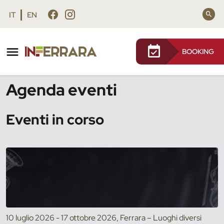
Vai al contenuto principale
Vai al footer
IT
EN
BOOKING
/
Eventi
Agenda eventi
Eventi in corso
10 luglio 2026 - 17 ottobre 2026, Ferrara – Luoghi diversi