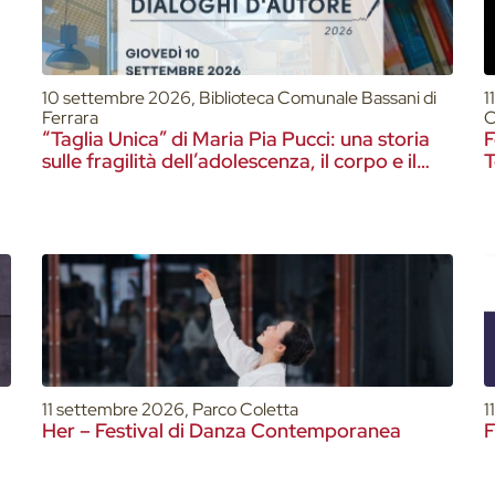
10 settembre 2026, Biblioteca Comunale Bassani di
1
Ferrara
C
“Taglia Unica” di Maria Pia Pucci: una storia
F
sulle fragilità dell’adolescenza, il corpo e il
T
peso dello sguardo degli altri
11 settembre 2026, Parco Coletta
1
Her – Festival di Danza Contemporanea
F