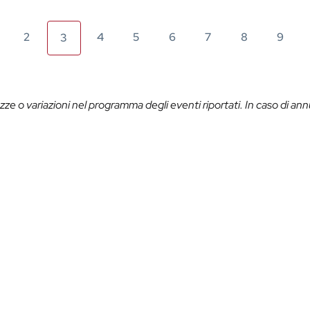
2
4
5
6
7
8
9
3
ze o variazioni nel programma degli eventi riportati. In caso di ann