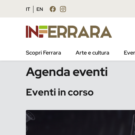
Vai al contenuto principale
Vai al footer
IT
EN
Scopri Ferrara
Arte e cultura
Even
/
Eventi
Agenda eventi
Eventi in corso