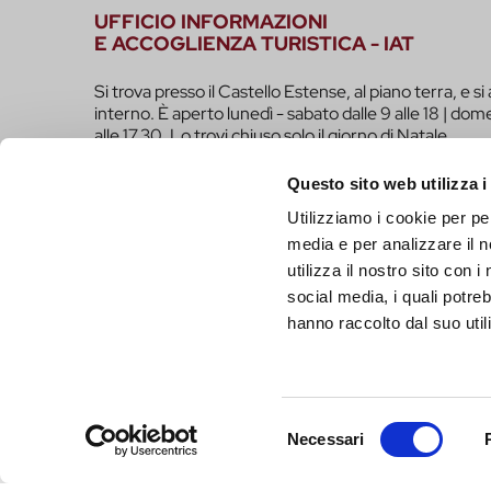
UFFICIO INFORMAZIONI
E ACCOGLIENZA TURISTICA - IAT
Si trova presso il Castello Estense, al piano terra, e si 
interno. È aperto lunedì - sabato dalle 9 alle 18 | dome
alle 17.30. Lo trovi chiuso solo il giorno di Natale.
infotur@comune.fe.it
0532-419190
Questo sito web utilizza i
Utilizziamo i cookie per pe
SEI UN OPERATORE TURISTICO E VUOI ESSER
media e per analizzare il n
FARE PARTE DEL PROGETTO INFERRARA?
utilizza il nostro sito con 
CLICCA QUI!
social media, i quali potre
hanno raccolto dal suo utili
Selezione
Necessari
del
consenso