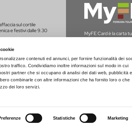
affaccia sul cortile
nica e festivi dalle 9.30
MyFE Card è la carta tur
vivere a pieno la città,
hai diritto all’esenzione
 cookie
rsonalizzare contenuti ed annunci, per fornire funzionalità dei soc
SCOPRI MYFE CAR
E CONTATTATO PER
ostro traffico. Condividiamo inoltre informazioni sul modo in cui
i nostri partner che si occupano di analisi dei dati web, pubblicità 
bbero combinarle con altre informazioni che ha fornito loro o che
zzo dei loro servizi.
Preferenze
Statistiche
Marketing