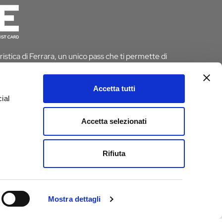
istica di Ferrara, un unico pass che ti permette di
 risparmiando tempo e denaro. E se pernotti a Ferrara
 dall’imposta di soggiorno
Accetta tutti
ial
D
Accetta selezionati
e
Rifiuta
Mostra dettagli