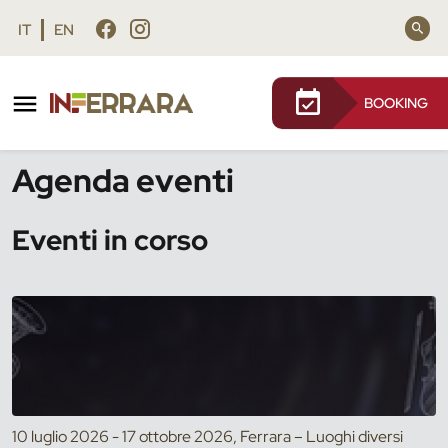
Vai al contenuto principale
Vai al footer
IT
EN
BOOKING
/
Eventi
Agenda eventi
Eventi in corso
10 luglio 2026 - 17 ottobre 2026, Ferrara – Luoghi diversi