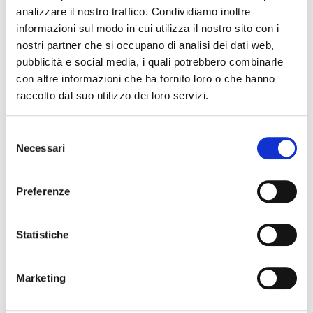
analizzare il nostro traffico. Condividiamo inoltre
informazioni sul modo in cui utilizza il nostro sito con i
07 maggio 2027, Teatro Nuovo Ferrara
nostri partner che si occupano di analisi dei dati web,
Come rialzarsi e tornare a sorridere – Spettacolo e
cultura – Teatro Nuovo
pubblicità e social media, i quali potrebbero combinarle
con altre informazioni che ha fornito loro o che hanno
raccolto dal suo utilizzo dei loro servizi.
Selezione
Necessari
del
consenso
Preferenze
Statistiche
08 maggio 2027, Teatro Nuovo Ferrara
Alice nel Paese delle Meraviglie. Musical – Musical &
Family Show – Teatro Nuovo
Marketing