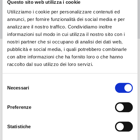
Questo sito web utilizza i cookie
1
2
Utilizziamo i cookie per personalizzare contenuti ed
annunci, per fornire funzionalità dei social media e per
analizzare il nostro traffico. Condividiamo inoltre
informazioni sul modo in cui utilizza il nostro sito con i
nostri partner che si occupano di analisi dei dati web,
pubblicità e social media, i quali potrebbero combinarle
Eventi in arrivo
con altre informazioni che ha fornito loro o che hanno
raccolto dal suo utilizzo dei loro servizi.
Selezione
Data e ora di inizio
Necessari
del
consenso
Data e ora di fine
Preferenze
Statistiche