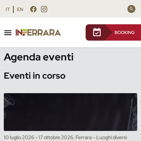
Vai al contenuto principale
Vai al footer
IT
EN
BOOKING
/
Eventi
Agenda eventi
Eventi in corso
10 luglio 2026 - 17 ottobre 2026, Ferrara – Luoghi diversi