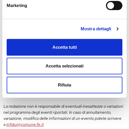
Marketing
28 maggio 2027, Palazzo Schifanoia
Mostra dettagli
Stagione Concertistica – Odhecaton – Palazzo
Schifanoia
Accetta tutti
Accetta selezionati
11
12
13
14
15
16
17
18
19
20
Rifiuta
La redazione non è responsabile di eventuali inesattezze o variazioni
nel programma degli eventi riportati. In caso di annullamento,
variazione, modifica delle informazioni di un evento potete scrivere
a
infotur@comune.fe.it