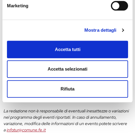
Marketing
28 maggio 2027, Palazzo Schifanoia
Mostra dettagli
Stagione Concertistica – Odhecaton – Palazzo
Schifanoia
Accetta tutti
Accetta selezionati
11
12
13
14
15
16
17
18
19
20
Rifiuta
La redazione non è responsabile di eventuali inesattezze o variazioni
nel programma degli eventi riportati. In caso di annullamento,
variazione, modifica delle informazioni di un evento potete scrivere
a
infotur@comune.fe.it