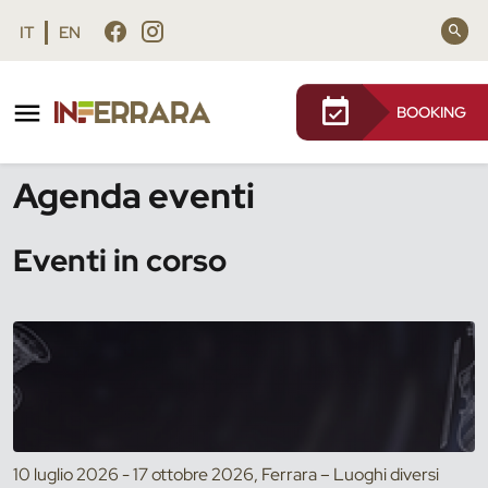
Vai al contenuto principale
Vai al footer
IT
EN
BOOKING
/
Eventi
Agenda eventi
Eventi in corso
10 luglio 2026 - 17 ottobre 2026, Ferrara – Luoghi diversi