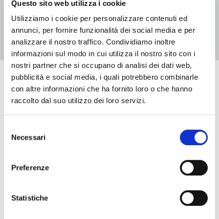
Questo sito web utilizza i cookie
1
2
Utilizziamo i cookie per personalizzare contenuti ed
annunci, per fornire funzionalità dei social media e per
analizzare il nostro traffico. Condividiamo inoltre
informazioni sul modo in cui utilizza il nostro sito con i
nostri partner che si occupano di analisi dei dati web,
pubblicità e social media, i quali potrebbero combinarle
Eventi in arrivo
con altre informazioni che ha fornito loro o che hanno
raccolto dal suo utilizzo dei loro servizi.
Selezione
Data e ora di inizio
Necessari
del
consenso
Data e ora di fine
Preferenze
Statistiche