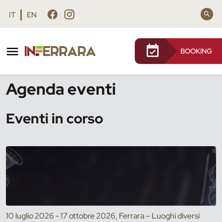
Vai al contenuto principale
Vai al footer
IT
EN
BOOKING
/
Eventi
Agenda eventi
Eventi in corso
10 luglio 2026 - 17 ottobre 2026, Ferrara – Luoghi diversi