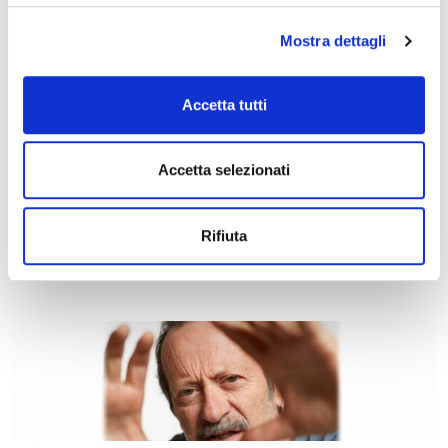
Mostra dettagli
Accetta tutti
Accetta selezionati
15 marzo 2027, Teatro Comunale Claudio Abbado
Stagione Concertistica – Chamber Orchestra of
Europe – Teatro Comunale
Rifiuta