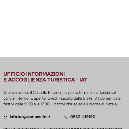
UFFICIO INFORMAZIONI
E ACCOGLIENZA TURISTICA - IAT
Si trova presso il Castello Estense, al piano terra, e si affaccia sul
cortile interno. È aperto lunedì - sabato dalle 9 alle 18 | domenica e
festivi dalle 9.30 alle 17.30. Lo trovi chiuso solo il giorno di Natale.
infotur@comune.fe.it
0532-419190