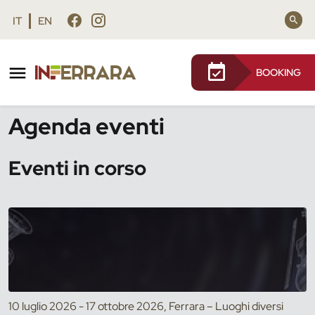
Vai al contenuto principale
Vai al footer
IT
EN
BOOKING
/
Eventi
Agenda eventi
Eventi in corso
10 luglio 2026 - 17 ottobre 2026, Ferrara – Luoghi diversi