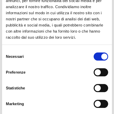
annunci, per fornire funzionalità dei social media e per
analizzare il nostro traffico. Condividiamo inoltre
informazioni sul modo in cui utilizza il nostro sito con i
05 marzo 2027 - 07 marzo 2027, Teatro Comunale Claudio
Abbado
nostri partner che si occupano di analisi dei dati web,
Stagione di Prosa – Falstaff – L’arte di farla franca –
pubblicità e social media, i quali potrebbero combinarle
Teatro Comunale
con altre informazioni che ha fornito loro o che hanno
raccolto dal suo utilizzo dei loro servizi.
Selezione
Necessari
del
consenso
Preferenze
Statistiche
13 marzo 2027 - 14 marzo 2027, Teatro Nuovo
La cosa giusta – Teatro Nuovo
Marketing