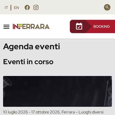
Vai al contenuto principale
Vai al footer
IT
EN
BOOKING
/
Eventi
Agenda eventi
Eventi in corso
10 luglio 2026 - 17 ottobre 2026, Ferrara – Luoghi diversi