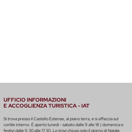
UFFICIO INFORMAZIONI
E ACCOGLIENZA TURISTICA - IAT
Si trova presso il Castello Estense, al piano terra, e si affaccia sul
cortile interno. È aperto lunedì - sabato dalle 9 alle 18 | domenica e
festivi dalle 9.30 alle 17.30. Lo trovi chiuso solo il giorno di Natale.