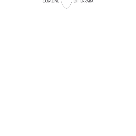
InFerrara
Portale ufficiale di promo-commercializzazione turistica della