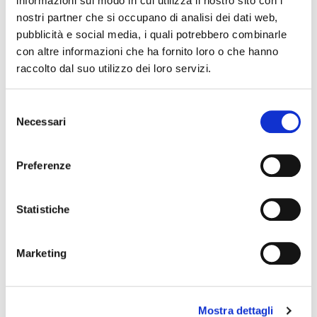
informazioni sul modo in cui utilizza il nostro sito con i
02 dicembre 2026, Teatro Nuovo Ferrara
nostri partner che si occupano di analisi dei dati web,
Prodigi – Spettacolo e cultura – Teatro Nuovo
pubblicità e social media, i quali potrebbero combinarle
con altre informazioni che ha fornito loro o che hanno
raccolto dal suo utilizzo dei loro servizi.
Selezione
Necessari
del
consenso
Preferenze
04 dicembre 2026, Teatro Nuovo Ferrara
Statistiche
Number 23 – Vita e splendori di Michael Jordan –
Spettacolo e cultura – Teatro Nuovo
Marketing
Mostra dettagli