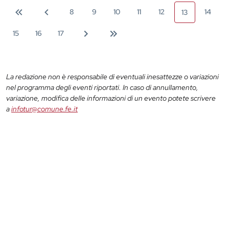
8
9
10
11
12
14
13
15
16
17
La redazione non è responsabile di eventuali inesattezze o variazioni
nel programma degli eventi riportati. In caso di annullamento,
variazione, modifica delle informazioni di un evento potete scrivere
a
infotur@comune.fe.it