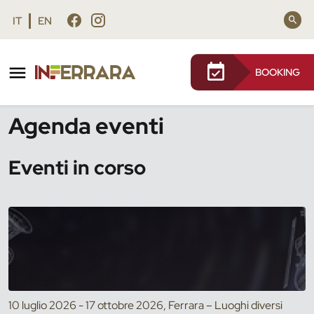
Vai al contenuto principale
Vai al footer
IT
EN
BOOKING
/
Eventi
Agenda eventi
Eventi in corso
10 luglio 2026 - 17 ottobre 2026, Ferrara – Luoghi diversi